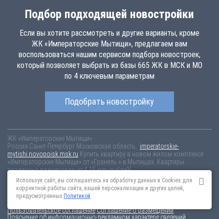
Подбор подходящей новостройки
Если вы хотите рассмотреть и другие варианты, кроме
ЖК «Императорские Мытищи», предлагаем вам
воспользоваться нашим сервисом подбора новостроек,
который позволяет выбрать из базы 665 ЖК в МСК и МО
по 4 ключевым параметрам
Подобрать новостройку
ЖК «Императорские Мытищи»
Россия
Санкт-Петербург
Московская область,
imperatorskie-
mytishi.novopoisk.msk.ru
Купить квартиру в новом жилом комплексе
«Императорские Мытищи» от «Гранель » в Мытищах. Квартиры
различных планировок от 4.15 млн рублей!
Используя сайт, вы соглашаетесь на обработку данных в Cookies для
Новостройки Санкт-Петербурга
Новостройки Москвы
корректной работы сайта, вашей персонализации и других целей,
Информация на сайте взята из открытых источников, не является
предусмотренных
Политикой
публичной офертой и распространяется для ознакомления.
Пользовательское соглашение
Соглашение о размещении
Пояснение об информационно-рекламном характере сведений