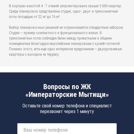
В корпусах высотой 4 - 7 этажей запроектировано свыше 5 000 квартир.
Среди планировок представлены студии, одно-, двух- и трехкомнатные
лоты площадью от 22 м² до 76 м².
Выбор планировочных решений не ограничивается стандартным набором.
Студии — пример компактного и функционального жилья. В
трехкомнатных лотах соблюден балан между приватными и общими
помещениями блоагодаря европейским планировкам с кухней-гостиной.
Помимо этого, есть еще одно интересное предложение – двухуровневые
квартиры с выходом на террасу.
Вопросы по ЖК
«Императорские Мытищи»
Оставьте свой номер телефона и специалист
перезвонит через 1 минуту