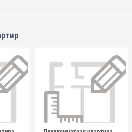
артир
ртира
Двухкомнатная квартира