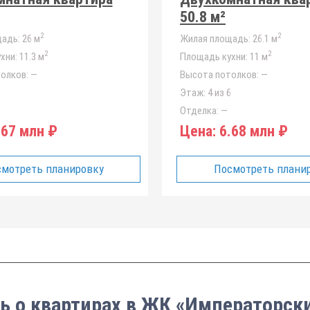
50.8 м²
2
2
адь:
26 м
Жилая площадь:
26.1 м
2
2
хни:
11.3 м
Площадь кухни:
11 м
олков:
—
Высота потолков:
—
6
Этаж:
4 из 6
Отделка:
—
67 млн ₽
Цена:
6.68 млн ₽
мотреть планировку
Посмотреть плани
ть о квартирах в ЖК «Императорс